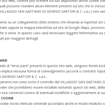
 sito web, l’utente può ricevere sul suo dispositivo anche cookie ch
i quali possono risiedere alcuni elementi presenti sul sito che lo stesso
(VILLAGGIO SAN GAETANO DI GIORGIO SARTORI & C. s.a.s.) non vengo
ente su un collegamento (link) esterno che rimanda ai rispettivi siti
utube oppure la mappa interattiva sul sito di Google Maps, possono es
che si visita. In questo caso sarà necessario leggere l’informativa sui 
itati per maggiori dettagli.
 WEB
iti web di “terze parti” presenti in questo sito web, vengono forniti e
on implica nessuna forma di coinvolgimento (accordi o contratti stipula
GIORGIO SARTORI & C. s.a.s..
ollegamenti non sono sotto il controllo del VILLAGGIO SAN GAETANO 
ookie che potrebbero essere installati visitando questi siti web, della
 in essi contenuti ovvero di eventuali modifiche o aggiornamenti ai su
 COOKIE
i cookie tecnici elencati s’intende accordato anche in modo implicito 