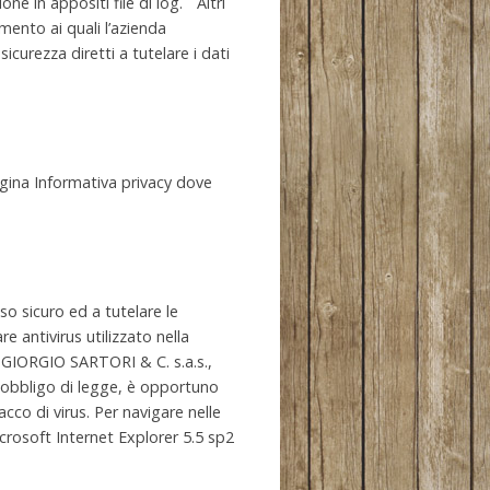
e in appositi file di log. Altri
mento ai quali l’azienda
sicurezza diretti a tutelare i dati
pagina Informativa privacy dove
so sicuro ed a tutelare le
e antivirus utilizzato nella
 GIORGIO SARTORI & C. s.a.s.,
n obbligo di legge, è opportuno
cco di virus. Per navigare nelle
Microsoft Internet Explorer 5.5 sp2