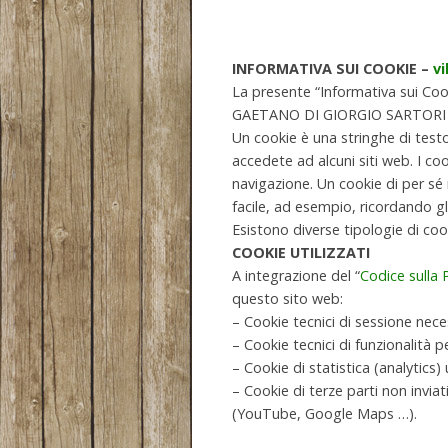
INFORMATIVA SUI COOKIE –
v
La presente “Informativa sui Cook
GAETANO DI GIORGIO SARTORI & C. s
Un cookie è una stringhe di test
accedete ad alcuni siti web. I c
navigazione. Un cookie di per sé 
facile, ad esempio, ricordando gl
Esistono diverse tipologie di cook
COOKIE UTILIZZATI
A integrazione del “
Codice sulla 
questo sito web:
– Cookie tecnici di sessione nece
– Cookie tecnici di funzionalità 
– Cookie di statistica (analytics)
– Cookie di terze parti non inviat
(YouTube, Google Maps …).