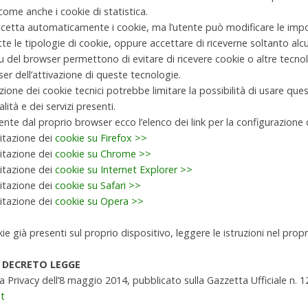
ome anche i cookie di statistica.
etta automaticamente i cookie, ma l’utente può modificare le impost
tte le tipologie di cookie, oppure accettare di riceverne soltanto alcun
u del browser permettono di evitare di ricevere cookie o altre tecno
er dell’attivazione di queste tecnologie.
zione dei cookie tecnici potrebbe limitare la possibilità di usare que
lità e dei servizi presenti.
mente dal proprio browser ecco l’elenco dei link per la configurazione 
litazione dei
cookie su Firefox >>
litazione dei
cookie su Chrome >>
litazione dei
cookie su Internet Explorer >>
litazione dei
cookie su Safari >>
litazione dei
cookie su Opera >>
okie già presenti sul proprio dispositivo, leggere le istruzioni nel pro
 DECRETO LEGGE
 Privacy dell’8 maggio 2014, pubblicato sulla Gazzetta Ufficiale n. 1
it