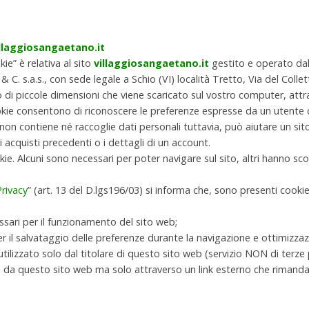
illaggiosangaetano.it
ie” è relativa al sito
villaggiosangaetano.it
gestito e operato da
.a.s., con sede legale a Schio (VI) località Tretto, Via del Collett
o di piccole dimensioni che viene scaricato sul vostro computer, att
ookie consentono di riconoscere le preferenze espresse da un utent
non contiene né raccoglie dati personali tuttavia, può aiutare un sit
i acquisti precedenti o i dettagli di un account.
ie. Alcuni sono necessari per poter navigare sul sito, altri hanno scop
Privacy
” (art. 13 del D.lgs196/03) si informa che, sono presenti cookie
ssari per il funzionamento del sito web;
per il salvataggio delle preferenze durante la navigazione e ottimizzaz
 utilizzato solo dal titolare di questo sito web (servizio NON di terze p
i da questo sito web ma solo attraverso un link esterno che rimanda ai 