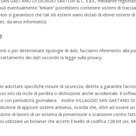
O SAN GAETANO DI GIORGIO SARTORI & C. s.a.s., mediante registrazion
o può eventualmente “linkare” potrebbero contenere sistemi di traccia
on si garantisce che tali siti esterni siano dotati di idonei sistemi di 
es. da virus informatici).
o
amenti o per determinate tipologie di dati, facciamo riferimento alla 
 trattamento dei dati secondo la legge sulla privacy.
te adottate specifiche misure di sicurezza, dirette a garantire l’acces
o sito da rischi di perdita o distruzione anche accidentale. Il softwar
ato con periodicità giornaliera. Inoltre VILLAGGIO SAN GAETANO DI
dozione di appositi sistemi antivirus, ricorda che, oltre ad essere u
azione di lavoro di un sistema di prevenzione e scansione contro l’atta
io utilizzare un browser che accetti il livello di codifica 128 bit (es. 