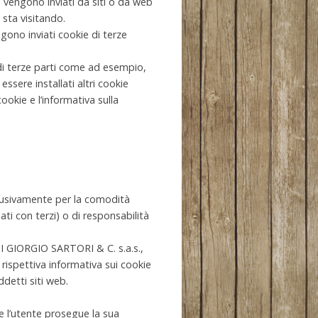
e vengono inviati da siti o da web
 sta visitando.
no inviati cookie di terze
 di terze parti come ad esempio,
sere installati altri cookie
cookie e l’informativa sulla
sclusivamente per la comodità
ti con terzi) o di responsabilità
DI GIORGIO SARTORI & C. s.a.s.,
 rispettiva informativa sui cookie
ddetti siti web.
se l’utente prosegue la sua