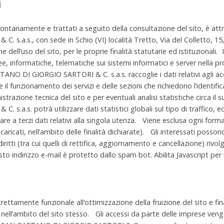
 volontariamente e trattati a seguito della consultazione del sito, è a
.a.s., con sede in Schio (VI) località Tretto, Via del Colletto, 15,
ne dell’uso del sito, per le proprie finalità statutarie ed istituzionali
e, informatiche, telematiche sui sistemi informatici e server nella pr
O DI GIORGIO SARTORI & C. s.a.s. raccoglie i dati relativi agli acc
 il funzionamento dei servizi e delle sezioni che richiedono l’identifica
strazione tecnica del sito e per eventuali analisi statistiche circa il
a.s. potrà utilizzare dati statistici globali sul tipo di traffico, ed
re a terzi dati relativi alla singola utenza. Viene esclusa ogni form
incaricati, nell’ambito delle finalità dichiarate). Gli interessati poss
 diritti (tra cui quelli di rettifica, aggiornamento e cancellazione) rivo
o indirizzo e-mail è protetto dallo spam bot. Abilita Javascript per 
trettamente funzionale all’ottimizzazione della fruizione del sito e fi
 nell’ambito del sito stesso. Gli accessi da parte delle imprese vengo