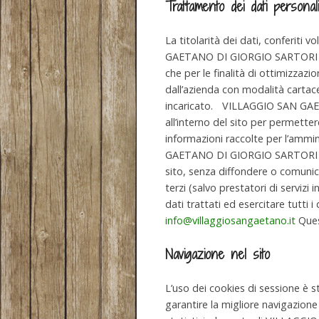
Trattamento dei dati personali
La titolarità dei dati, conferiti
GAETANO DI GIORGIO SARTORI & C. s
che per le finalità di ottimizzazio
dall’azienda con modalità cartace
incaricato. VILLAGGIO SAN GAETAN
all’interno del sito per permettere
informazioni raccolte per l’ammini
GAETANO DI GIORGIO SARTORI & C. s.
sito, senza diffondere o comunica
terzi (salvo prestatori di servizi 
dati trattati ed esercitare tutti i
info@villaggiosangaetano.it
Quest
Navigazione nel sito
L’uso dei cookies di sessione è s
garantire la migliore navigazione