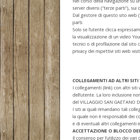
Nel corso della navigazione su un
server diversi (“terze parti”), su
Dal gestore di questo sito web 
parti.
Solo se l’utente clicca espressam
la visualizzazione di un video Yo
tecnici o di profilazione dal sito 
privacy dei rispettivi siti web vis
COLLEGAMENTI AD ALTRI SITI
I collegamenti (link) con altri s
dell’utente. La loro inclusione n
del VILLAGGIO SAN GAETANO DI 
I siti ai quali rimandano tali c
la quale non è responsabili dei c
e di eventuali altri collegamenti
ACCETTAZIONE O BLOCCO DEI
Il consenso per l’utilizzo dei var