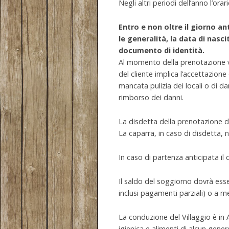
Negli altri periodi dell’anno l’or
Entro e non oltre il giorno an
le generalità, la data di nasci
documento di identità.
Al momento della prenotazione ver
del cliente implica l’accettazion
mancata pulizia dei locali o di da
rimborso dei danni.
La disdetta della prenotazione de
La caparra, in caso di disdetta, 
In caso di partenza anticipata il 
Il saldo del soggiorno dovrà ess
inclusi pagamenti parziali) o a m
La conduzione del Villaggio è 
igienica e alimenti di alcun gener