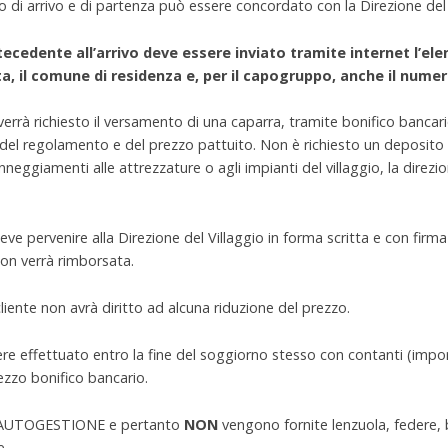
ario di arrivo e di partenza può essere concordato con la Direzione del 
tecedente all’arrivo deve essere inviato tramite internet l’ele
ta, il comune di residenza e, per il capogruppo, anche il numero
rà richiesto il versamento di una caparra, tramite bonifico bancario
e del regolamento e del prezzo pattuito. Non è richiesto un deposito
nneggiamenti alle attrezzature o agli impianti del villaggio, la direzio
ve pervenire alla Direzione del Villaggio in forma scritta e con firma 
non verrà rimborsata.
cliente non avrà diritto ad alcuna riduzione del prezzo.
ere effettuato entro la fine del soggiorno stesso con contanti (im
ezzo bonifico bancario.
in AUTOGESTIONE e pertanto
NON
vengono fornite lenzuola, federe, b
e.