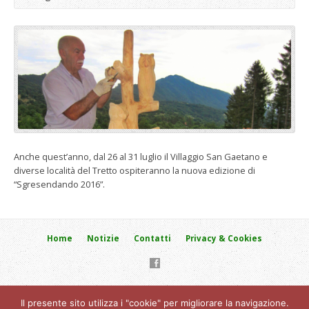
Anche quest’anno, dal 26 al 31 luglio il Villaggio San Gaetano e
diverse località del Tretto ospiteranno la nuova edizione di
“Sgresendando 2016”.
Home
Notizie
Contatti
Privacy & Cookies
VILLAGGIO SAN GAETANO DI GIORGIO SARTORI & C. s.a.s. -
Il presente sito utilizza i "cookie" per migliorare la navigazione.
Schio (VI) località Tretto, Via del Colletto, 15