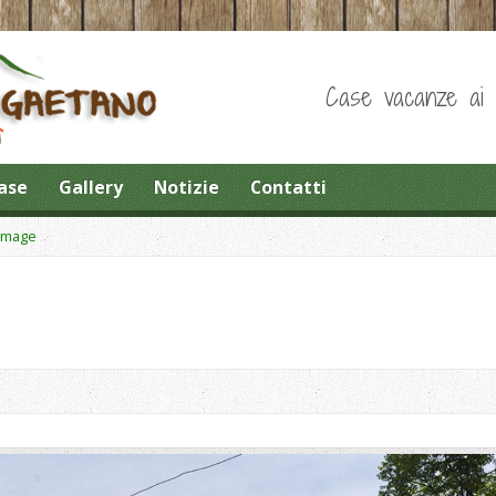
Case vacanze ai pi
ase
Gallery
Notizie
Contatti
Image