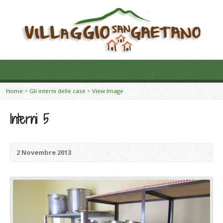
Home
>
Gli interni delle case
>
View Image
Interni 5
2 Novembre 2013