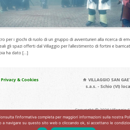
tro per i giochi di ruolo di un gruppo di avventurieri alla ricerca di 
eali gli spazi offerti dal Villaggio per l’allestimento di fortini e barric
ia ha dato […]
Privacy & Cookies
VILLAGGIO SAN GAE
s.a.s. - Schio (VI) loc
Copyright © 2026 Villaggio 
. Consulta l’informativa completa per maggiori informazioni sulla nostra P
a navigare su questo sito web o cliccando ok, si accettano le condizioni