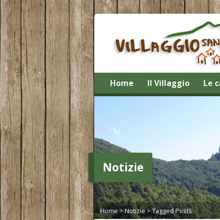
Home
Il Villaggio
Le c
Notizie
Home
>
Notizie
>
Tagged Posts