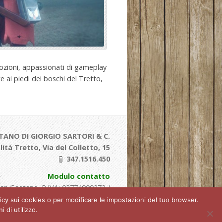
emozioni, appassionati di gameplay
ate ai piedi dei boschi del Tretto,
TANO DI GIORGIO SARTORI & C.
alità Tretto, Via del Colletto, 15
347.1516.450
Modulo contatto
San Gaetano. P.IVA: 03774900272 /
C.F: 03774900272
olicy sui cookies o per modificare le impostazioni del tuo browser.
 di utilizzo.