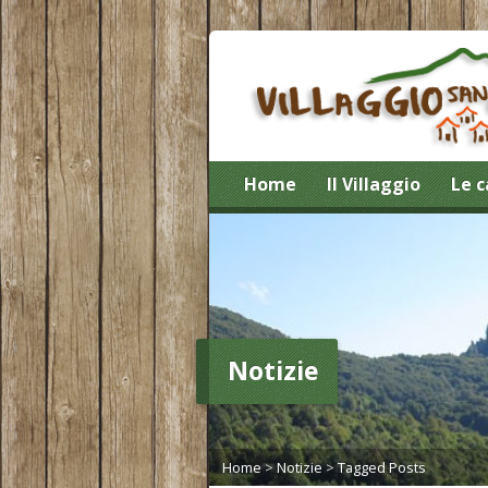
Home
Il Villaggio
Le c
Notizie
Home
>
Notizie
>
Tagged Posts