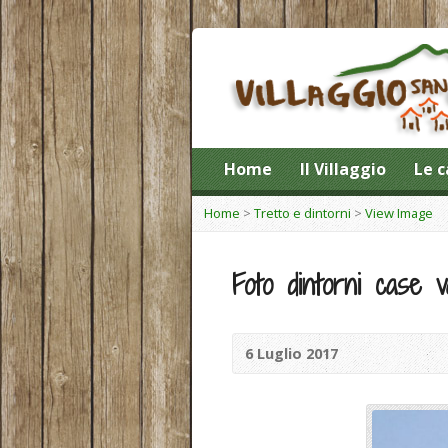
Home
Il Villaggio
Le c
Home
>
Tretto e dintorni
>
View Image
Foto dintorni case
6 Luglio 2017