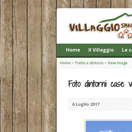
Home
Il Villaggio
Le c
Home
>
Tretto e dintorni
>
View Image
Foto dintorni case
6 Luglio 2017