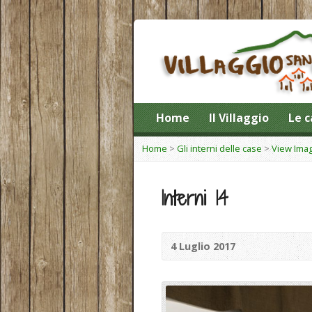
Home
Il Villaggio
Le c
Home
>
Gli interni delle case
>
View Ima
Interni 14
4 Luglio 2017