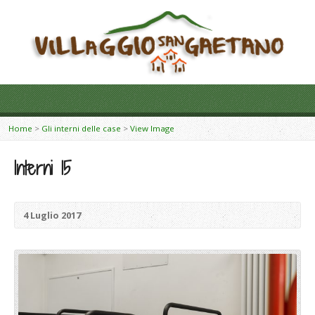
Home
>
Gli interni delle case
>
View Image
Interni 15
4 Luglio 2017