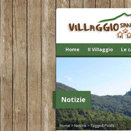
Home
Il Villaggio
Le c
Notizie
Home
>
Notizie
>
Tagged Posts