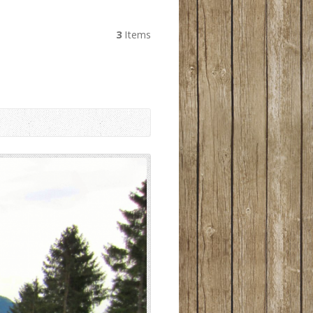
3
Items