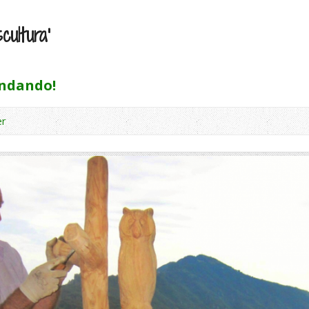
cultura’
ndando!
r