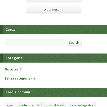
→
Older Post
Cerca
Search
Search
Categorie
Notizie
(13)
Senza categoria
(1)
Parole comuni
agosto
arte
artisti
bosco di tretto
case autogestite