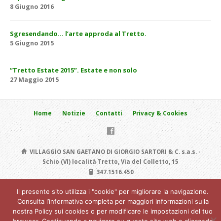
8 Giugno 2016
Sgresendando… l’arte approda al Tretto.
5 Giugno 2015
“Tretto Estate 2015”. Estate e non solo
27 Maggio 2015
Home
Notizie
Contatti
Privacy & Cookies
VILLAGGIO SAN GAETANO DI GIORGIO SARTORI & C. s.a.s. -
Schio (VI) località Tretto, Via del Colletto, 15
347.1516.450
Modulo contatto
Il presente sito utilizza i "cookie" per migliorare la navigazione.
Copyright © 2026 Villaggio San Gaetano. P.IVA: 03774900272 / C.F:
Consulta l’informativa completa per maggiori informazioni sulla
03774900272
nostra Policy sui cookies o per modificare le impostazioni del tuo