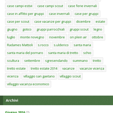
case campi estivi
case campi scout
case ferie invernali
case in affitto per gruppi
case invernali
case per gruppi
case per scout
case vacanze per gruppi
dicembre
estate
giugno
gotico
gruppi parrocchiali
gruppi scout
legno
luglio
monte novegno
novembre
on plein air
ottobre
Radames Mattioli
s.rocco
s.ulderico
santa maria
santa maria del pornaro
santa maria di tretto
schio
scultura
settembre
sgresendando
summano
tretto
tretto estate
tretto estate 2014
vacanze
vacanze vicenza
vicenza
villaggio san gaetano
villaggio scout
villaggio vacanza economico
Archivi
Giugno 2016
(2)