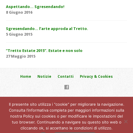
Aspettando… Sgresendando!
8 Giugno 2016
Sgresendando… l’arte approda al Tretto.
5 Giugno 2015
“Tretto Estate 2015”. Estate e non solo
27 Maggio 2015
Home
Notizie
Contatti
Privacy & Cookies
VILLAGGIO SAN GAETANO DI GIORGIO SARTORI & C. s.a.s. -
Il presente sito utilizza i "cookie" per migliorare la navigazione.
Schio (VI) località Tretto, Via del Colletto, 15
Consulta l’informativa completa per maggiori informazioni sulla
347.1516.450
nostra Policy sui cookies o per modificare le impostazioni del
Modulo contatto
tuo browser. Continuando a navigare su questo sito web o
Copyright © 2026 Villaggio San Gaetano. P.IVA: 03774900272 / C.F:
cliccando ok, si accettano le condizioni di utilizzo.