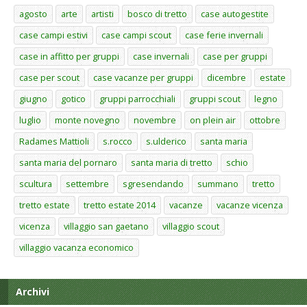
agosto
arte
artisti
bosco di tretto
case autogestite
case campi estivi
case campi scout
case ferie invernali
case in affitto per gruppi
case invernali
case per gruppi
case per scout
case vacanze per gruppi
dicembre
estate
giugno
gotico
gruppi parrocchiali
gruppi scout
legno
luglio
monte novegno
novembre
on plein air
ottobre
Radames Mattioli
s.rocco
s.ulderico
santa maria
santa maria del pornaro
santa maria di tretto
schio
scultura
settembre
sgresendando
summano
tretto
tretto estate
tretto estate 2014
vacanze
vacanze vicenza
vicenza
villaggio san gaetano
villaggio scout
villaggio vacanza economico
Archivi