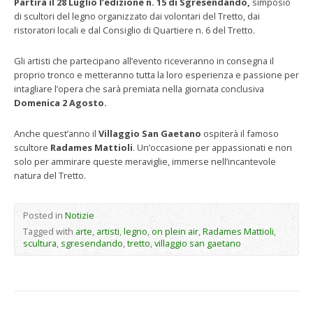
Partirà il 28 Luglio l’edizione n. 15 di Sgresendando,
simposio
di scultori del legno organizzato dai volontari del Tretto, dai
ristoratori locali e dal Consiglio di Quartiere n. 6 del Tretto.
Gli artisti che partecipano all’evento riceveranno in consegna il
proprio tronco e metteranno tutta la loro esperienza e passione per
intagliare l’opera che sarà premiata nella giornata conclusiva
Domenica 2 Agosto.
Anche quest’anno il
Villaggio San Gaetano
ospiterà il famoso
scultore
Radames Mattioli
. Un’occasione per appassionati e non
solo per ammirare queste meraviglie, immerse nell’incantevole
natura del Tretto.
Posted in
Notizie
Tagged with
arte
,
artisti
,
legno
,
on plein air
,
Radames Mattioli
,
scultura
,
sgresendando
,
tretto
,
villaggio san gaetano