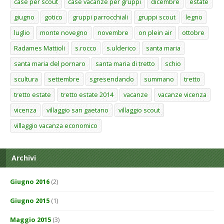
case per scout
case vacanze per gruppi
dicembre
estate
giugno
gotico
gruppi parrocchiali
gruppi scout
legno
luglio
monte novegno
novembre
on plein air
ottobre
Radames Mattioli
s.rocco
s.ulderico
santa maria
santa maria del pornaro
santa maria di tretto
schio
scultura
settembre
sgresendando
summano
tretto
tretto estate
tretto estate 2014
vacanze
vacanze vicenza
vicenza
villaggio san gaetano
villaggio scout
villaggio vacanza economico
Archivi
Giugno 2016
(2)
Giugno 2015
(1)
Maggio 2015
(3)